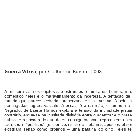
Guerra Vítrea,
por Guilherme Bueno - 2008
À primeira vista os objetos são estranhos e familiares. Lembram
doméstico neles e o maravilhamento da incerteza. A tentação de
mundo que parece fechado, preservado em si mesmo. A pele, sed
pontiagudas, agressivas até. A escala é a da mão, e também a d
Negrado, de Laerte Ramos explora a tensão da intimidade justam
contrário, ergue-se na inusitada divisória entre o adentrar e o 
público e o privado do que do eu consigo mesmo: réplicas em esc
reclusos e “públicos” (e, por vezes, só o notamos após os obs
existiram senão como projetos – uma batalha do olho), eles