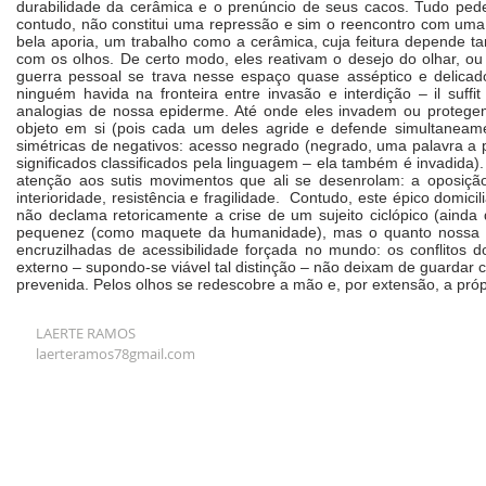
durabilidade da cerâmica e o prenúncio de seus cacos. Tudo pede e
contudo, não constitui uma repressão e sim o reencontro com uma 
bela aporia, um trabalho como a cerâmica, cuja feitura depende ta
com os olhos. De certo modo, eles reativam o desejo do olhar, o
guerra pessoal se trava nesse espaço quase asséptico e delica
ninguém havida na fronteira entre invasão e interdição – il suffit
analogias de nossa epiderme. Até onde eles invadem ou protegem?
objeto em si (pois cada um deles agride e defende simultaneam
simétricas de negativos: acesso negrado (negrado, uma palavra a pr
significados classificados pela linguagem – ela também é invadida)
atenção aos sutis movimentos que ali se desenrolam: a oposiçã
interioridade, resistência e fragilidade. Contudo, este épico domi
não declama retoricamente a crise de um sujeito ciclópico (ainda 
pequenez (como maquete da humanidade), mas o quanto nossa eco
encruzilhadas de acessibilidade forçada no mundo: os conflitos
externo – supondo-se viável tal distinção – não deixam de guardar
prevenida. Pelos olhos se redescobre a mão e, por extensão, a própr
LAERTE RAMOS
laerteramos78gmail.com